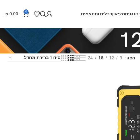
0
ם
נגנים
מציאון
כבלים ומתאמים
0.00
₪
הצג
9
12
18
24