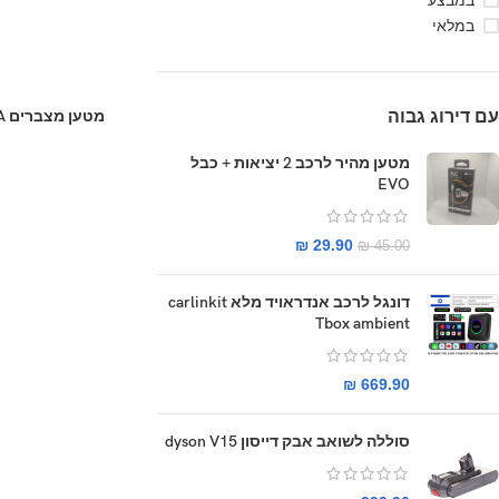
במבצע
במלאי
עם דירוג גבוה
מטען מצברים LITEON PS-2751-5F 12V 100A
מטען מהיר לרכב 2 יציאות + כבל
EVO
₪
29.90
₪
45.00
דונגל לרכב אנדראויד מלא carlinkit
Tbox ambient
₪
669.90
סוללה לשואב אבק דייסון dyson V15