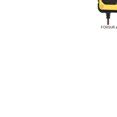
מטען מצברים חכם לרכב/אופנוע FOXSUR