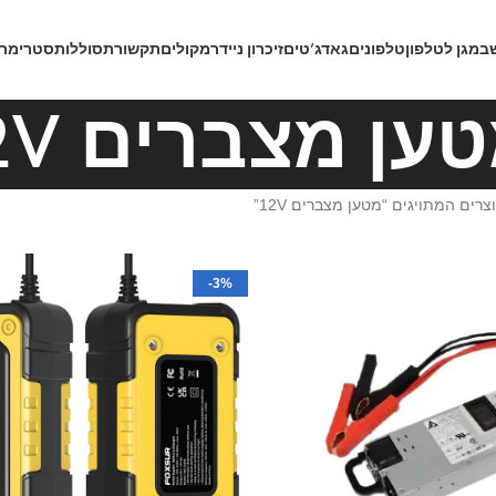
ב
מגן לטלפון
טלפונים
גאדג’טים
זיכרון נייד
רמקולים
תקשורת
סוללות
סטרימרי
ען מצברים 12V
צרים המתויגים “מטען מצברים 12V”
-3%