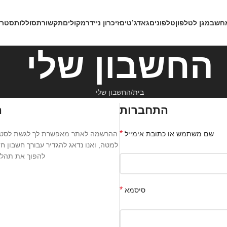
חשב
מגן לטלפון
טלפונים
גאדג’טים
זיכרון נייד
רמקולים
תקשורת
סוללות
סטרי
החשבון שלי
בית
החשבון שלי
התחברות
ה
*
שם משתמש או כתובת אימייל
ההרשמה לאתר מאפשרת לך לגשת לסטטוס
למטה, ואנו נדאג להגדיר עבורך חשבון ח
להפוך את תהליך
*
סיסמא