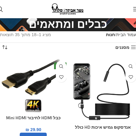
כבלים ומתאמים
עמוד הבית
חנות
מציג 1–18 מתוך 35 תוצאות
מסננים
חדש
כבל HDMI לחיבור Mini HDMI
באורך 1.8 מטרים Gold Touch
אנדסקופ גמיש איכות HD כולל
₪
29.90
תאורת לד ומתאמים