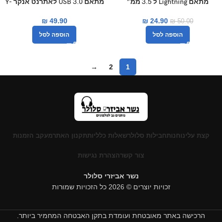
מתאם USB 3.0 לאתרנט אנקר Y-
מתאם Lightning ל 3.5 ממ”
3461
₪
24.90
₪
49.90
₪
50.00
הוספה לסל
הוספה לסל
→
2
1
קצת עלינו
חנות
חבילות סלולר
שאלות כלליות
תקנון האתר
מעקב הזמנות
צור קשר
הצהרת נגישות
נשר אביזרי סלולר
זכויות יוצרים © 2026 כל הזכויות שמורות
הרכישה באתר מאובטחת ועומדת בתקן האבטחה המחמיר ביותר.