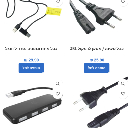
כבל טעינה / מטען לרמקול JBL
כבל מתח ונתונים נפרד לדונגל
Partybox פארטי בוקס 1.5 מטר
אנדרואיד AI BOX
₪
29.90
₪
25.90
הוספה לסל
הוספה לסל