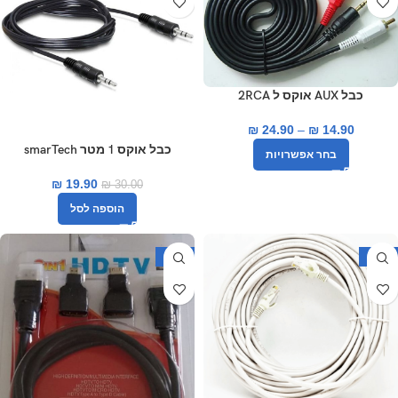
כבל AUX אוקס ל 2RCA
₪
24.90
–
₪
14.90
כבל אוקס 1 מטר smarTech
בחר אפשרויות
₪
19.90
₪
30.00
הוספה לסל
-43%
-34%