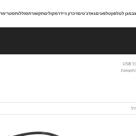
ב
מגן לטלפון
טלפונים
גאדג’טים
זיכרון נייד
רמקולים
תקשורת
סוללות
סטרימרי
 USB