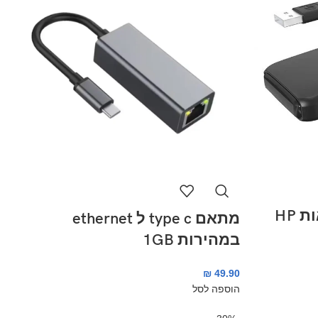
מפצל USB 2.0 ל-4 יציאות HP
מתאם type c ל ethernet
במהירות 1GB
₪
49.90
הוספה לסל