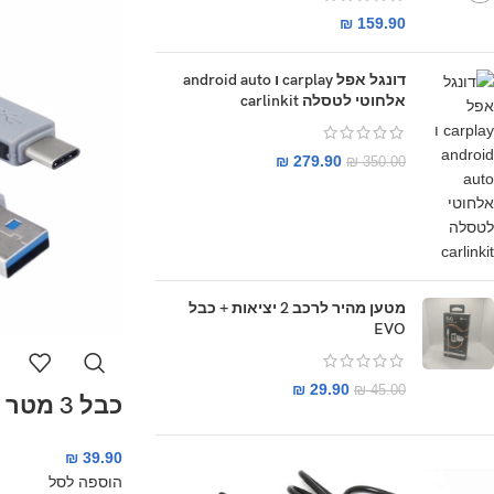
₪
159.90
דונגל אפל carplay ו android auto
אלחוטי לטסלה carlinkit
₪
279.90
₪
350.00
מטען מהיר לרכב 2 יציאות + כבל
EVO
₪
29.90
₪
45.00
כבל 3 מטר USB 3.03.1
₪
39.90
הוספה לסל