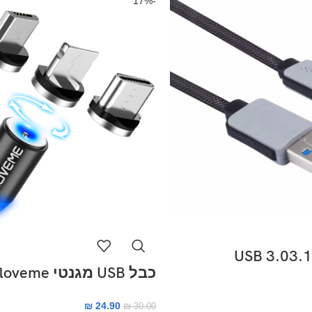
-17%
כבל USB מגנטי floveme
₪
24.90
₪
30.00