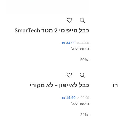
כבל טייפ סי 2 מטר SmarTech
₪
34.90
₪
50.00
הוספה לסל
-50%
ו
כבל לאייפון – לא מקורי
₪
14.90
₪
29.90
הוספה לסל
-24%