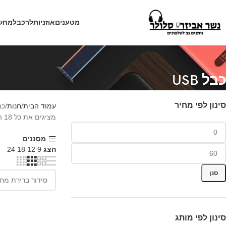
מטענים
אוזניות
לרכב
למחש
כבל USB
סינון לפי מחיר
עמוד הבית
חנות
כבל
מציגים את כל ⁦18⁩ התוצאות
מסננים
הצג
9
12
18
24
סנן
סינון לפי מותג