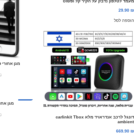
מעמד לטלפון נדבק על הקיר קל ופשוט
29.90
₪
הוספה לסל
מגן אחורי סיליקו
0
-30%
מגן אחור
0
דונגל לרכב אנדראויד מלא carlinkit Tbox
ambient
669.90
₪