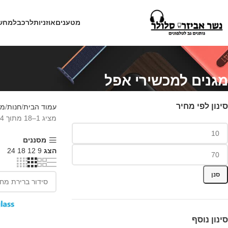
מטענים
אוזניות
לרכב
למחש
מגנים למכשירי אפל
סינון לפי מחיר
עמוד הבית
חנות
מג
מציג 1–18 מתוך 44 תוצאות
מסננים
הצג
9
12
18
24
סנן
סינון נוסף