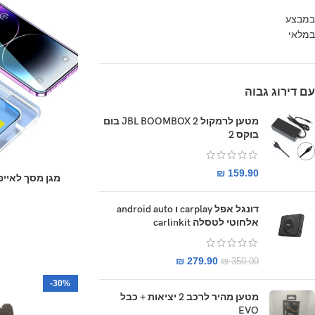
במבצע
במלאי
עם דירוג גבוה
מטען לרמקול JBL BOOMBOX 2 בום
בוקס 2
₪
159.90
מגן מסך לאייפון 12 פרו מקס הדבקה 
דונגל אפל carplay ו android auto
אלחוטי לטסלה carlinkit
₪
279.90
₪
350.00
-30%
מטען מהיר לרכב 2 יציאות + כבל
EVO