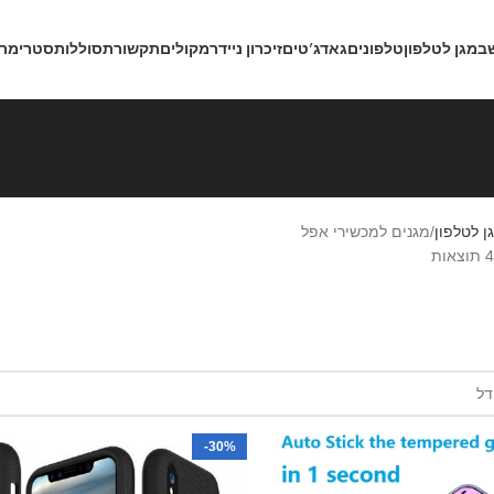
ב
מגן לטלפון
טלפונים
גאדג’טים
זיכרון נייד
רמקולים
תקשורת
סוללות
סטרימרי
ן לטלפון
מגנים למכשירי אפל
-30%