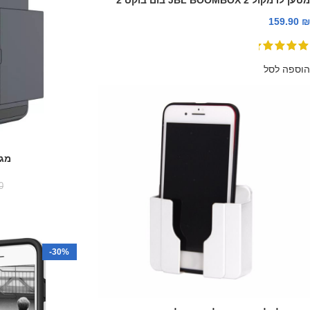
159.90
₪
הוספה לסל
מגן
0
-30%