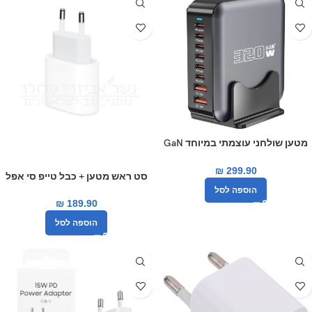
מטען שולחני עוצמתי במיוחד GaN
3בהספק כולל של 320W
₪
299.90
סט ראש מטען + כבל טייפ סי אפל
מקורי 20W
הוספה לסל
₪
189.90
הוספה לסל