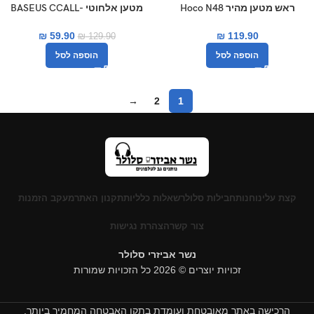
ראש מטען מהיר Hoco N48
מטען אלחוטי BASEUS CCALL-
JK01
Glorious PD65W
₪
59.90
₪
119.90
₪
129.90
הוספה לסל
הוספה לסל
→
2
1
קצת עלינו
חנות
חבילות סלולר
שאלות כלליות
תקנון האתר
מעקב הזמנות
צור קשר
הצהרת נגישות
נשר אביזרי סלולר
זכויות יוצרים © 2026 כל הזכויות שמורות
הרכישה באתר מאובטחת ועומדת בתקן האבטחה המחמיר ביותר.