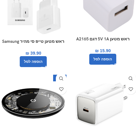
ראש מטען 5V 1A דגם A2165
ראש מטען טייפ סי מהיר Samsung
PD 15W סמסונג לבן
₪
15.90
₪
39.90
הוספה לסל
הוספה לסל
-54%