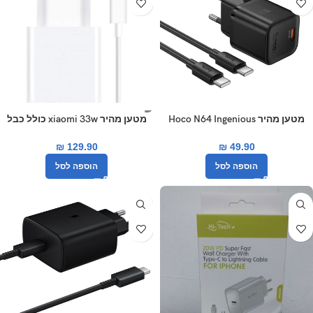
מטען מהיר Hoco N64 Ingenious
מטען מהיר xiaomi 33w כולל כבל
type-c
GaN PD 20W
₪
129.90
₪
49.90
הוספה לסל
הוספה לסל