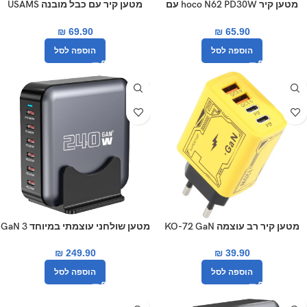
מטען קיר hoco N62 PD30W עם
מטען קיר עם כבל מובנה USAMS
כבל TYPE C
CC264 GaN Mini
₪
69.90
₪
65.90
הוספה לסל
הוספה לסל
מטען קיר רב עוצמה KO-72 GaN
מטען שולחני עוצמתי במיוחד GaN 3
120W עם 4 יציאות USB ו-Type-C
בהספק כולל של 285W
₪
249.90
₪
39.90
הוספה לסל
הוספה לסל