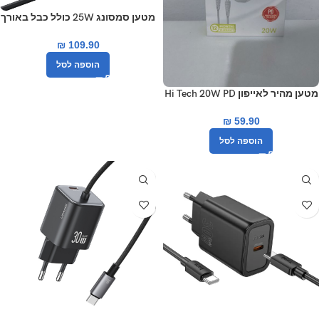
מטען סמסונג 25W כולל כבל באורך
1.8 סאני
₪
109.90
הוספה לסל
מטען מהיר לאייפון Hi Tech 20W PD
₪
59.90
הוספה לסל