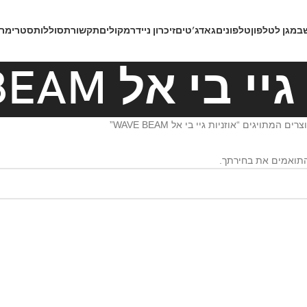
ב
מגן לטלפון
טלפונים
גאדג’טים
זיכרון נייד
רמקולים
תקשורת
סוללות
סטרימרי
בי אל WAVE BEAM
רים המתויגים “אוזניות גיי בי אל WAVE BEAM”
התואמים את בחירתך.