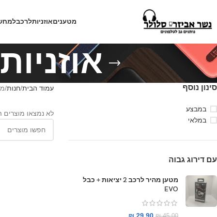
מטענים
אוזניות
לרכב
למחש
אוזניות גיי 
סינון נוסף
עמוד הבית
חנות
מוצ
במבצע
לא נמצאו מוצרים 
במלאי
עם דירוג גבוה
מטען מהיר לרכב 2 יציאות + כבל
EVO
₪
29.90
₪
45.00