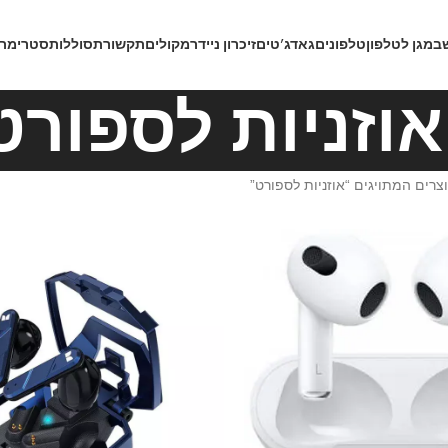
ב
מגן לטלפון
טלפונים
גאדג’טים
זיכרון נייד
רמקולים
תקשורת
סוללות
סטרימרי
אוזניות לספורט
צרים המתויגים “אוזניות לספורט”