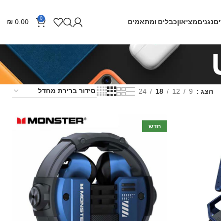
0
ם
נגנים
מציאון
כבלים ומתאמים
0.00
₪
הצג
9
12
18
24
חדש