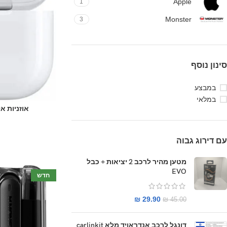
Apple
1
Monster
3
סינון נוסף
במבצע
במלאי
אוזניות אלחוטיות 
עם דירוג גבוה
מטען מהיר לרכב 2 יציאות + כבל
EVO
חדש
₪
29.90
₪
45.00
דונגל לרכב אנדראויד מלא carlinkit