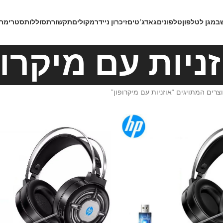
ב
מגן לטלפון
טלפונים
גאדג’טים
זיכרון נייד
רמקולים
תקשורת
סוללות
סטרימרי
זניות עם מיקרופ
צרים המתויגים “אוזניות עם מיקרופון”