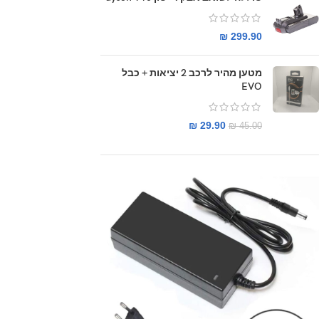
₪
299.90
מטען מהיר לרכב 2 יציאות + כבל
EVO
₪
29.90
₪
45.00