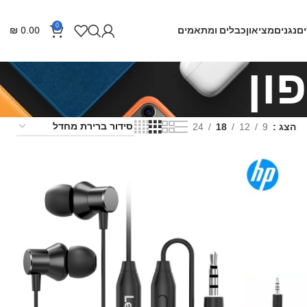
0
ם
נגנים
מציאון
כבלים ומתאמים
0.00
₪
ון
הצג
9
12
18
24