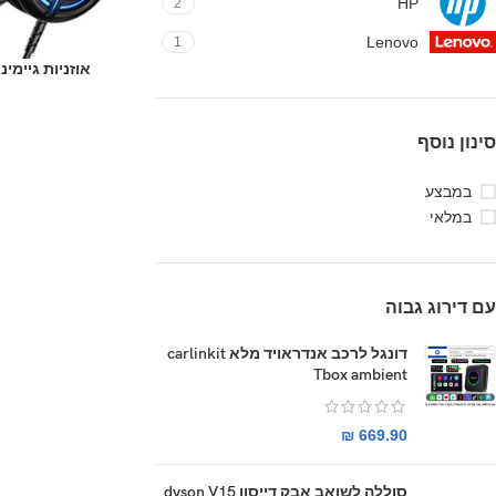
HP
2
Lenovo
1
אוזניות גיימינג חוטיות 20
סינון נוסף
במבצע
במלאי
עם דירוג גבוה
דונגל לרכב אנדראויד מלא carlinkit
Tbox ambient
₪
669.90
סוללה לשואב אבק דייסון dyson V15