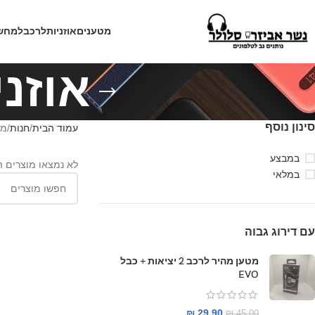
מטענים
אוזניות
לרכב
למחש
אוזניות PPLE
סינון נוסף
עמוד הבית
חנות
מוצ
במבצע
לא נמצאו מוצרים 
במלאי
עם דירוג גבוה
מטען מהיר לרכב 2 יציאות + כבל
EVO
₪
29.90
₪
45.00