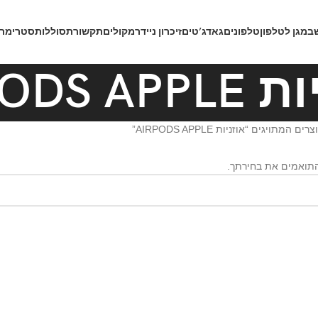
ב
מגן לטלפון
טלפונים
גאדג’טים
זיכרון נייד
רמקולים
תקשורת
סוללות
סטרימרי
AIRPODS A
רים המתויגים “אוזניות AIRPODS APPLE”
התואמים את בחירתך.