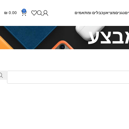
0
ם
נגנים
מציאון
כבלים ומתאמים
0.00
₪
בצע