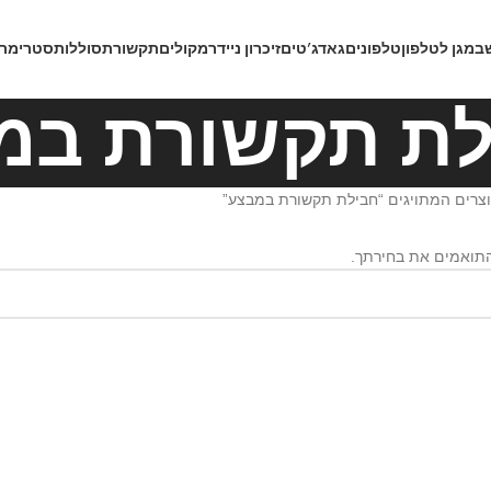
ב
מגן לטלפון
טלפונים
גאדג’טים
זיכרון נייד
רמקולים
תקשורת
סוללות
סטרימרי
לת תקשורת במ
צרים המתויגים “חבילת תקשורת במבצע”
התואמים את בחירתך.