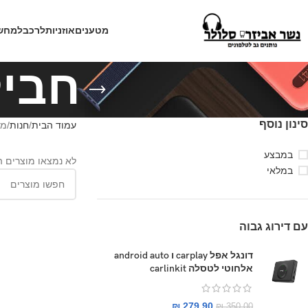
מטענים
אוזניות
לרכב
למחש
חבי
סינון נוסף
עמוד הבית
חנות
מו
במבצע
לא נמצאו מוצרים 
במלאי
עם דירוג גבוה
דונגל אפל carplay ו android auto
אלחוטי לטסלה carlinkit
₪
279.90
₪
350.00