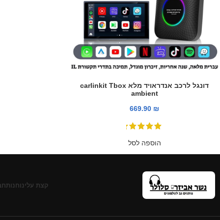
דונגל לרכב אנדראויד מלא carlinkit Tbox
ambient
669.90
₪
הוספה לסל
קצת עלינו
חנות
חב