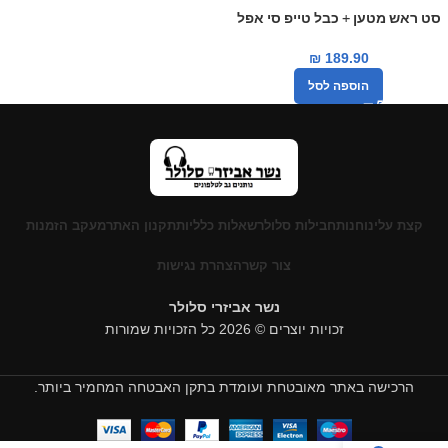
סט ראש מטען + כבל טייפ סי אפל
מקורי 20W
₪
189.90
הוספה לסל
קצת עלינו
חנות
חבילות סלולר
שאלות כלליות
תקנון האתר
מעקב הזמנות
צור קשר
הצהרת נגישות
נשר אביזרי סלולר
זכויות יוצרים © 2026 כל הזכויות שמורות
הרכישה באתר מאובטחת ועומדת בתקן האבטחה המחמיר ביותר.