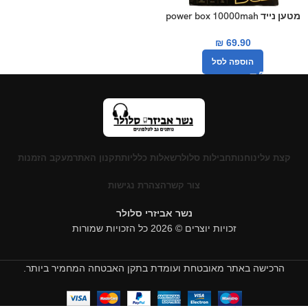
מטען נייד power box 10000mah
₪
69.90
הוספה לסל
קצת עלינו
חנות
חבילות סלולר
שאלות כלליות
תקנון האתר
מעקב הזמנות
צור קשר
הצהרת נגישות
נשר אביזרי סלולר
זכויות יוצרים © 2026 כל הזכויות שמורות
הרכישה באתר מאובטחת ועומדת בתקן האבטחה המחמיר ביותר.