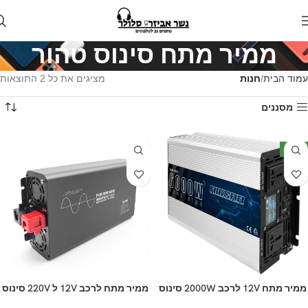
ממיר מתח סינוס טהור
עמוד הבית
חנות
מציגים את כל ⁦2⁩ התוצאות
מסננים
חדש
ממיר מתח 12V לרכב 2000W סינוס
ממיר מתח לרכב 12V ל 220V סינוס
טהור Amcar P-2000W
טהור 1000W צבע שחור