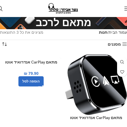
מתאם לרכב
עמוד הבית
חנות
מציגים את כל ⁦3⁩ התוצאות
מסננים
מתאם CarPlay אנדרואיד אוטו
אלחוטי 3 ב־1
₪
79.90
הוספה לסל
מתאם CarPlay אנדרואיד אוטו
אלחוטי 3 ב־1