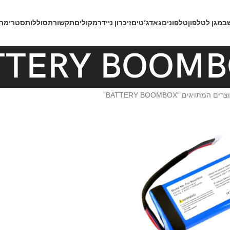
ב
מגן לטלפון
טלפונים
גאדג’טים
זיכרון נייד
רמקולים
תקשורת
סוללות
סטרימרי
TTERY BOOMB
רים המתויגים “BATTERY BOOMBOX”