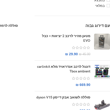
במבצע
במלאי
עם דירוג גבוה
סוללה לרמקול ombox 25000mah
מטען מהיר לרכב 2 יציאות + כבל
EVO
₪
29.90
₪
45.00
דונגל לרכב אנדראויד מלא carlinkit
Tbox ambient
₪
669.90
סוללה לשואב אבק דייסון dyson V15