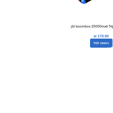
jbl bo
₪
179.90
הוספה לסל