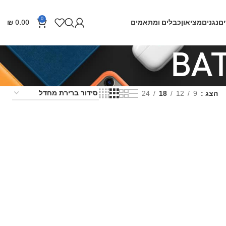
0
ם
נגנים
מציאון
כבלים ומתאמים
0.00
₪
BA
הצג
9
12
18
24