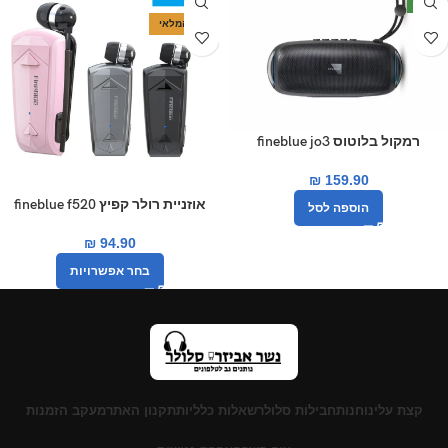
חדש
-14%
אזל המלאי
רמקול בלוטוס fineblue jo3
₪
159.90
אוזניית רולר קפיץ fineblue f520
הוספה לסל
₪
94.90
בחר אפשרויות
קצת עלינו
חנות
חבילות סלולר
שאלות כלליות
תקנון האתר
מעקב הזמנות