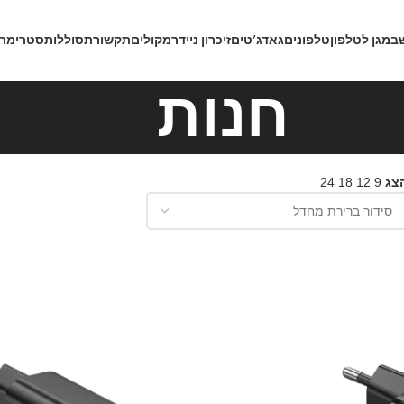
ב
מגן לטלפון
טלפונים
גאדג’טים
זיכרון נייד
רמקולים
תקשורת
סוללות
סטרימרי
חנות
צג
9
12
18
24