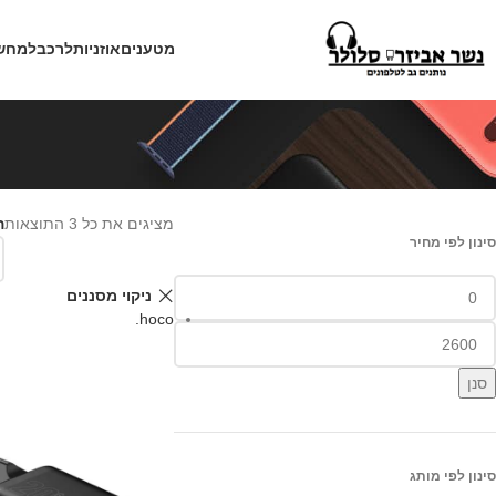
מטענים
אוזניות
לרכב
למחש
מציגים את כל ⁦3⁩ התוצאות
ה
סינון לפי מחיר
ניקוי מסננים
hoco.
סנן
סינון לפי מותג