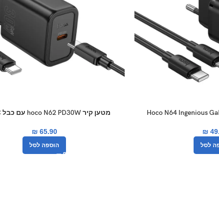
מטען קיר hoco N62 PD30W עם כבל TYPE C
₪
65.90
₪
49
ה לסל
הוספה לסל