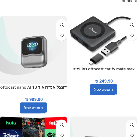
ottocast
ottocast car tv mate max טלוויזיה
לרכב
₪
249.90
דונגל אנדרואיד 13 ottocast nano AI
הוספה לסל
8+128gb
₪
999.90
הוספה לסל
-14%