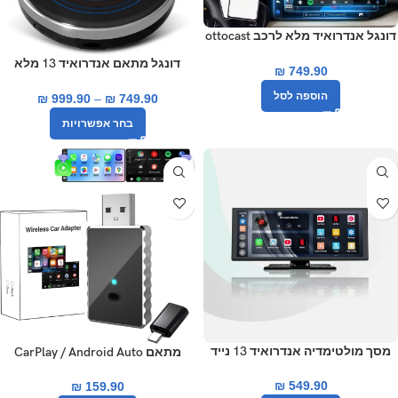
דונגל אנדרואיד מלא לרכב ottocast
speed pcs47 8+128GB
דונגל מתאם אנדרואיד 13 מלא
₪
749.90
לרכבי יונדאי, קיה ועוד ottocast i3
הוספה לסל
₪
999.90
–
₪
749.90
בחר אפשרויות
מסך מולטימדיה אנדרואיד 13 נייד
מתאם CarPlay / Android Auto
לרכב ottocast screenFlow
אלחוטי ottocast mini 2
₪
549.90
₪
159.90