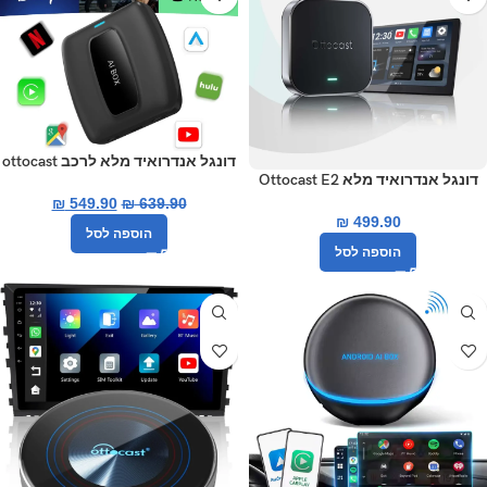
דונגל אנדרואיד מלא לרכב ottocast
דונגל אנדרואיד מלא Ottocast E2
CA481 Magic Box זיכרון מוגדל
OttoAibox
₪
549.90
₪
639.90
₪
499.90
הוספה לסל
הוספה לסל