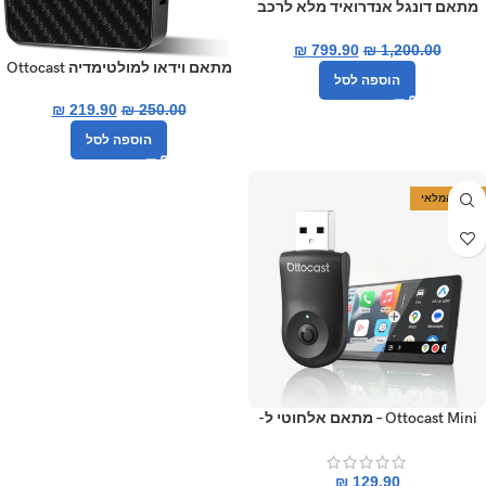
מתאם דונגל אנדרואיד מלא לרכב
ottocast p3 כולל HDMI
₪
799.90
₪
1,200.00
מתאם וידאו למולטימדיה Ottocast
הוספה לסל
Play2Video Pro
₪
219.90
₪
250.00
הוספה לסל
אזל המלאי
Ottocast Mini – מתאם אלחוטי ל-
Apple CarPlay ו-Android Auto
₪
129.90