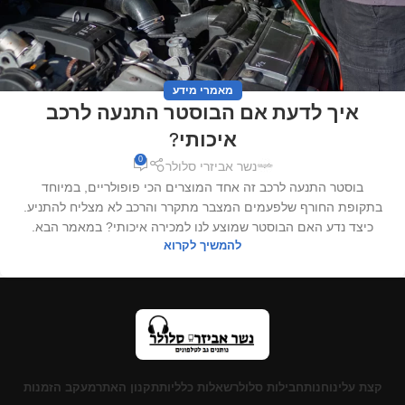
מאמרי מידע
איך לדעת אם הבוסטר התנעה לרכב
איכותי?
0
נשר אביזרי סלולר
בוסטר התנעה לרכב זה אחד המוצרים הכי פופולריים, במיוחד
בתקופת החורף שלפעמים המצבר מתקרר והרכב לא מצליח להתניע.
כיצד נדע האם הבוסטר שמוצע לנו למכירה איכותי? במאמר הבא.
להמשיך לקרוא
קצת עלינו
חנות
חבילות סלולר
שאלות כלליות
תקנון האתר
מעקב הזמנות