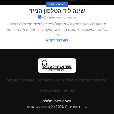
מאמרי מידע
שינה ליד הטלפון הנייד
0
נשר אביזרי סלולר
מי מאתנו שהולך לישון ולא מסתכל לפני זה במשך חצי שעה בטלפון
בגלישה בפייסבוק, אינסטגרם, יוטיוב, טיקטוק וכו' שירים את היד...לא
צר...
להמשיך לקרוא
קצת עלינו
חנות
חבילות סלולר
שאלות כלליות
תקנון האתר
מעקב הזמנות
צור קשר
הצהרת נגישות
נשר אביזרי סלולר
זכויות יוצרים © 2026 כל הזכויות שמורות