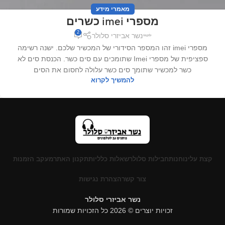
מאמרי מידע
מספרי imei כשרים
2
נשר אביזרי סלולר
מספרי imei זהו המספר הסידורי של המכשיר שלכם. ישנה רשימה
ספציפית של מספרי Imei שתומכים עם סים כשר. הכנסת סים לא
כשר למכשיר שתומך סים כשר עלולה לחסום את הסים
להמשיך לקרוא
קצת עלינו
חנות
חבילות סלולר
שאלות כלליות
תקנון האתר
מעקב הזמנות
צור קשר
הצהרת נגישות
נשר אביזרי סלולר
זכויות יוצרים © 2026 כל הזכויות שמורות