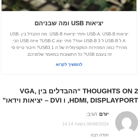
יציאות USB ומה שבניהם
יציאות USB-A, USB-B ותתי יציאות USB-B. מה ההבדל בין USB-
A ל USB-B ל USB-B 3 ועוד? מתי יצא USB-C? איזה USB הכי
מהיר? כמה המהירות המקסימלית של ה USB3.1? חיבור טייפ סי
זה בעצם USB? כל התשובות במאמר שלפניכם.
להמשיך לקרוא
2 THOUGHTS ON “
ההבדלים בין VGA,
HDMI, DISPLAYPORT, ו DVI – יציאות וידאו
”
יורם
הגיב:
06/08/2024 בשעה 14:14
תודה רבה