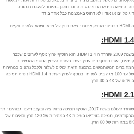
אלקטרוניים למשל מחשבים ניידים ונייחים, צגונים, טלוויזיות ועוד. למעשה
זוהי היציאת ווידאו הדומיננטית היום. תוכנן במיוחד להעברת נתונים
דיגיטליים או אודיו לא דחוס באמצעות כבל אחד בודד.
ה HDMI הבסיסי מספק איכות יוצאת דופן של וידאו ושמע צלולים ונקיים.
HDMI 1.4:
בשנת 2009 שוחרר ה HDMI 1.4, הוא הוסיף ערוץ נוסף לערוצים שכבר
קיימים, הערו הנוסף הינו ערוץ רשת. בעזרת הערוץ הנוסף המכשירים
המחוברים המשתמשים בתכונה הזאת יכולים לשלוח ולקבל נתונים במהירות
של עד 100 מגה ביט לשנייה. בנוסף לערוץ רשת ה HDMI 1.4 נוסיף תמיכה
בווידאו של 4K ב 30 הרץ.
HDMI 2.1:
שוחרר לעולם בשנת 2017, הוסיף תמיכה ברזולוציה ובקצב ריענון גבוהים יותר
מהקודמים, תמיכה בווידיאו באיכות 4K במהירות של 120 הרץ ובאיכות של
8K במהירות של 60 הרץ.