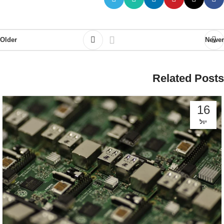
Older
Newer
Related Posts
16
יול