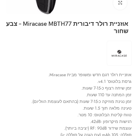
Click to enlarge
אוזניית רולר דיבורית Miracase MBTH77 – צבע
שחור
אוזניית רולר דגם חדש ומשופר מבית Miracase.
גרסת בלוטוס’ v4.1.
זמן שיחה רצוף כ-7-15 שעות.
זמן המתנה עד 110 שעות.
זמן נגינת מוזיקה כ-7-15 שעות (בהתאם לעוצמת הווליום).
טעינה מלאה תוך 1.5 שעות.
טווח קליטת הבלוטוס: 10 מטר.
רגישות מיקרופון -42dB.
עוצמת שידור RF: 90dB (יציבה ביותר).
סוללה: 105 mAh (עם הגנה על סוללה ic).