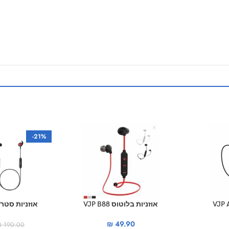
-21%
אוזניות בלוטוס VJP B88
למשחקים ay h32
₪
49.90
₪
190.00