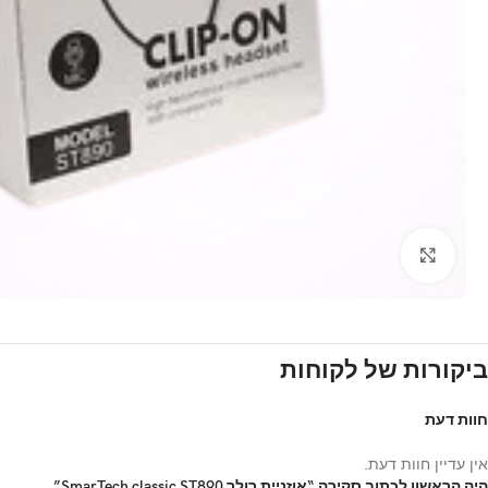
Click to enlarge
ביקורות של לקוחות
חוות דעת
אין עדיין חוות דעת.
היה הראשון לכתוב סקירה “אוזניית רולר SmarTech classic ST890”