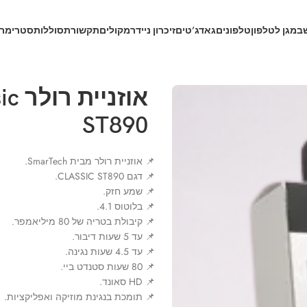
ב
מגן לטלפון
טלפונים
גאדג’טים
זיכרון נייד
רמקולים
תקשורת
סוללות
סטרימרי
אוזנ
ST890
📌 אוזניית רולר מבית SmarTech.
📌 דגם CLASSIC ST890.
📌 שמע חזק.
📌 בלוטוס 4.1.
📌 קיבולת בטריה של 80 מיליאמפר.
📌 עד 5 שעות דיבור.
📌 עד 4.5 שעות נגינה.
📌 80 שעות סטנדט ביי.
📌 HD סאונד.
📌 תומכת בנגינת מוזיקה ואפליקציות.