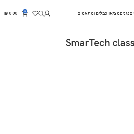
0
ם
נגנים
מציאון
כבלים ומתאמים
0.00
₪
יית רולר SmarTech classic