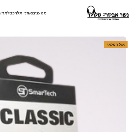
מטענים
אוזניות
לרכב
למחש
עמוד הבית
חנות
אוזניות
אוזניות דיבורית
אוזניית רולר SmarTech classic ST890
אזל המלאי