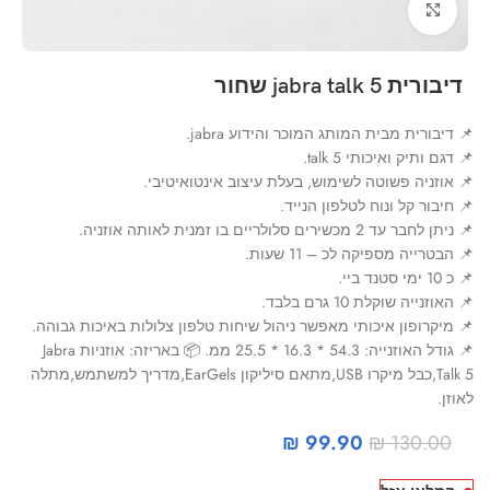
Click to enlarge
דיבורית jabra talk 5 שחור
📌 דיבורית מבית המותג המוכר והידוע jabra.
📌 דגם ותיק ואיכותי talk 5.
📌 אוזניה פשוטה לשימוש, בעלת עיצוב אינטואיטיבי.
📌 חיבור קל ונוח לטלפון הנייד.
📌 ניתן לחבר עד 2 מכשירים סלולריים בו זמנית לאותה אוזניה.
📌 הבטרייה מספיקה לכ – 11 שעות.
📌 כ 10 ימי סטנד ביי.
📌 האוזנייה שוקלת 10 גרם בלבד.
📌 מיקרופון איכותי מאפשר ניהול שיחות טלפון צלולות באיכות גבוהה.
📌 גודל האוזנייה: 54.3 * 16.3 * 25.5 ממ. 📦 באריזה: אוזניות Jabra
Talk 5,כבל מיקרו USB,מתאם סיליקון EarGels,מדריך למשתמש,מתלה
לאוזן.
₪
99.90
₪
130.00