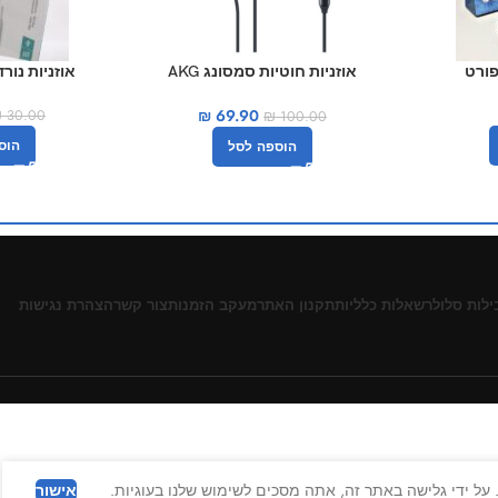
פורט
אוזניות ‏חוטיות סמסונג AKG
אוזניות נורדיק c A-03
EOIG955 סאני
₪
69.90
₪
30.00
₪
100.00
הוס
הוספה לסל
ילות סלולר
שאלות כלליות
תקנון האתר
מעקב הזמנות
צור קשר
הצהרת נגישות
על ידי גלישה באתר זה, אתה מסכים לשימוש שלנו בעוגיות.
אישור