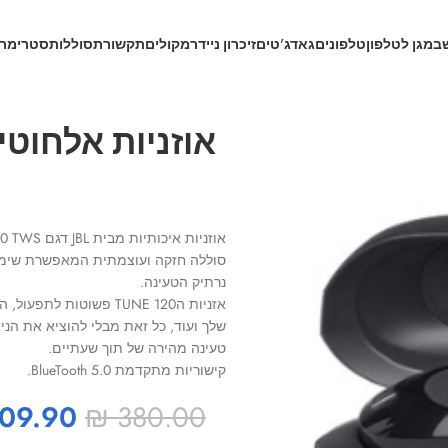
ב
מגן לטלפון
טלפונים
גאדג’טים
זיכרון נייד
רמקולים
תקשורת
סוללות
סטרימרי
אוזניות אלחוטיות T120TWS
אוזניות איכותיות מבית JBL דגם TUNE 120 TWS.
נרתיק הטעינה.
אזניות הTUNE 120 פשוט
שלך ועוד, כל זאת מבלי להוציא את הניי
טעינה מהירה של תוך שעתיים.
קישוריות מתקדמת BlueTooth 5.0.
09.90
₪
380.00