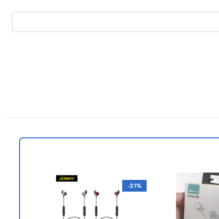
-23%
-21%