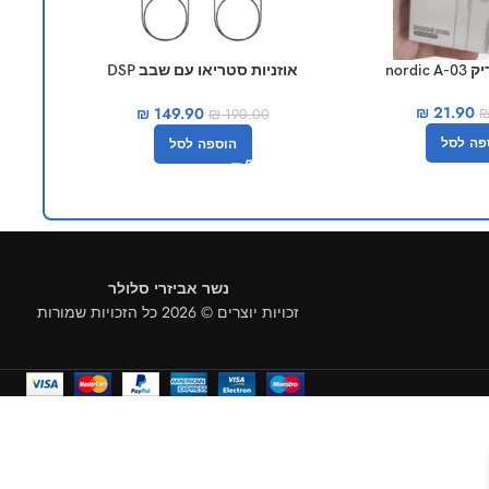
nordi
אוזניות סטריאו עם שבב DSP
אוזנ
למשחקים joway h32
₪
21.90
₪
149.90
₪
190.00
פה לסל
הוספה לסל
נשר אביזרי סלולר
זכויות יוצרים © 2026 כל הזכויות שמורות