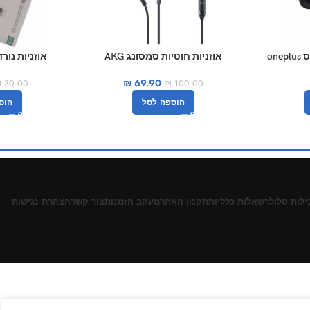
on
אוזניות ‏חוטיות סמסונג AKG
אוזניות נורדיק c A-06
EOIG955 סאני
₪
69.90
₪
30.00
₪
100.00
הוס
הוספה לסל
ילות סלולר
שאלות כלליות
תקנון האתר
מעקב הזמנות
צור קשר
הצהרת נגישות