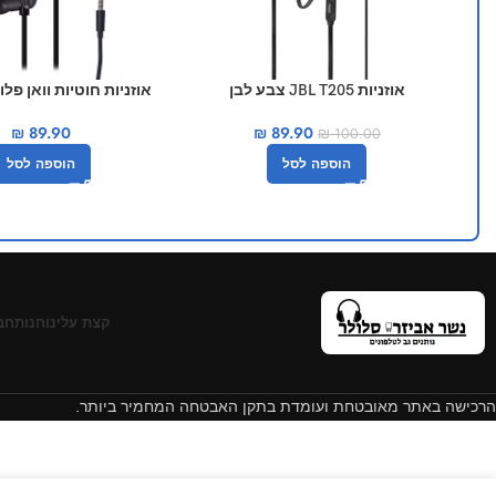
אוזניות JBL T205 צבע לבן
אוזניות חוטיות וואן פלוס eplus
₪
89.90
₪
89.90
₪
100.00
הוספה לסל
הוספה לסל
קצת עלינו
חנות
חב
הרכישה באתר מאובטחת ועומדת בתקן האבטחה המחמיר ביותר.