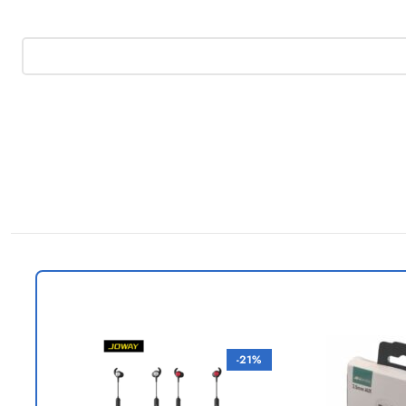
-23%
-21%