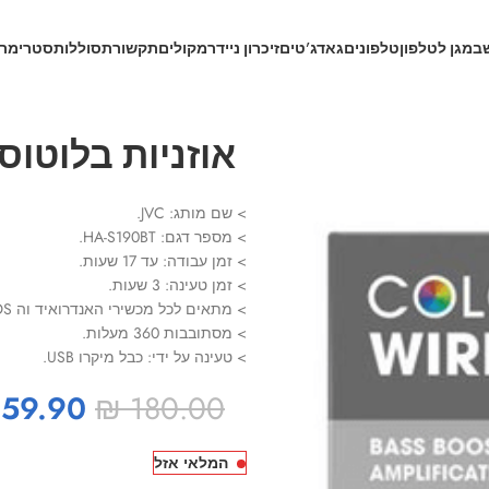
ב
מגן לטלפון
טלפונים
גאדג’טים
זיכרון נייד
רמקולים
תקשורת
סוללות
סטרימרי
אוזניות בלוטוס קשת BT
> שם מותג: JVC.
> מספר דגם: HA-S190BT.
> זמן עבודה: עד 17 שעות.
> זמן טעינה: 3 שעות.
> מתאים לכל מכשירי האנדרואיד וה IOS.
> מסתובבות 360 מעלות.
> טעינה על ידי: כבל מיקרו USB.
59.90
₪
180.00
המלאי אזל