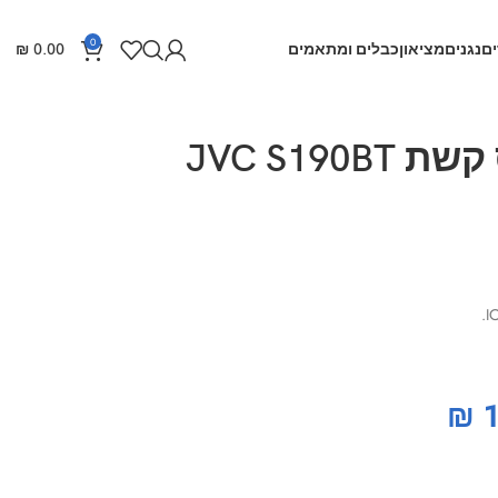
0
ם
נגנים
מציאון
כבלים ומתאמים
0.00
₪
JVC S190
₪
1