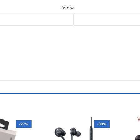
אימייל
-27%
-30%