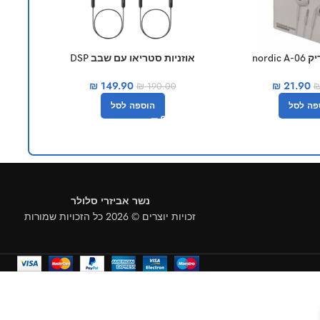
nordi
אוזניות סטריאו עם שבב DSP
אוזנ
למשחקים joway h32
₪
21.90
₪
149.90
₪
190.00
פה לסל
הוספה לסל
נשר אביזרי סלולר
זכויות יוצרים © 2026 כל הזכויות שמורות