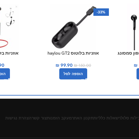
-33%
אוזניות בלוטוס haylou GT2
אוזניות בלוטוס 
90
₪
99.90
₪
₪
150.00
הוספה לסל
הוס
ילות סלולר
שאלות כלליות
תקנון האתר
מעקב הזמנות
צור קשר
הצהרת נגישות