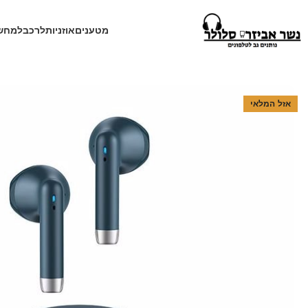
מטענים
אוזניות
לרכב
למחש
עמוד הבית
חנות
אוזניות
אוזניות אלחוטיות
אוזניות טאץ בלוטוס USAMS IA04 לבן
אזל המלאי