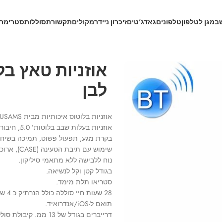
ב
מגן לטלפון
טלפונים
גאדג’טים
זיכרון נייד
רמקולים
תקשורת
סוללות
סטרימרי
לבן
אוזניות בלוטוס איכותיות מבית USAMS דגם IA04.
אוזניות בעלות שבב בלוטות’ 5.0, חיבור מהיר ויציב יותר, סנכרון אודיו ווידאו, ללא דיילי במשחקים.
בקרת מגע, תפעול פשוט, תמיכה בשיחות,
שימוש עם תיבת הטעינה (CASE), ארוכה -חיי סוללה מתמשכים.
נוח ללבישה ללא מתאמי סיליקון.
בגודל קטן וקל לנשיאה.
סטריאו תלת מימד.
28 שעות חיי סוללה כולל הנרתיק כ 4 שעות נגינה רצופה.
תואם ל-iOS/אנדרואיד.
דרייברים בגודל של 13 ממ. קיבולת סוללת אוזניות: 25 mah.