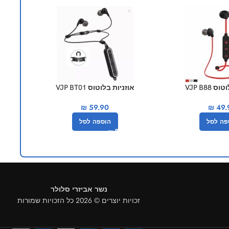
VJP B88
אוזניות בלוטוס VJP BT01
אוזניות 
₪
59.90
₪
49.
פה לסל
הוספה לסל
נשר אביזרי סלולר
זכויות יוצרים © 2026 כל הזכויות שמורות