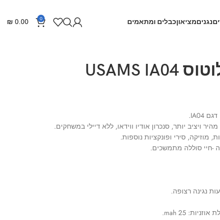
0
ם
נגנים
מציאון
כבלים ומתאמים
0.00
₪
אוזניות טאץ בלוטוס USAMS IA04
 מוזיקה, סירי ופונקציות נוספות.