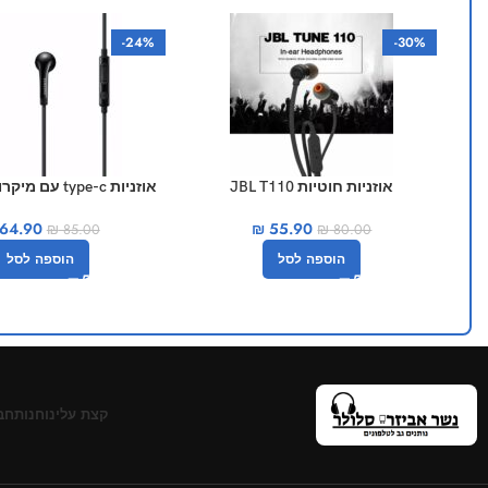
-24%
-30%
אוזניות חוטיות JBL T110
אוזניות type-c עם מיקרופון סמסונג
64.90
₪
55.90
₪
85.00
₪
80.00
הוספה לסל
הוספה לסל
קצת עלינו
חנות
חב