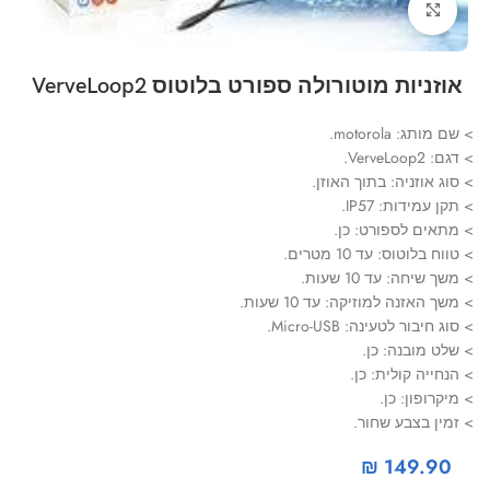
Click to enlarge
אוזניות מוטורולה ספורט בלוטוס VerveLoop2
> שם מותג: motorola.
> דגם: VerveLoop2.
> סוג אוזניה: בתוך האוזן.
> תקן עמידות: IP57.
> מתאים לספורט: כן.
> טווח בלוטוס: עד 10 מטרים.
> משך שיחה: עד 10 שעות.
> משך האזנה למוזיקה: עד 10 שעות.
> סוג חיבור לטעינה: Micro-USB.
> שלט מובנה: כן.
> הנחייה קולית: כן.
> מיקרופון: כן.
> זמין בצבע שחור.
₪
149.90