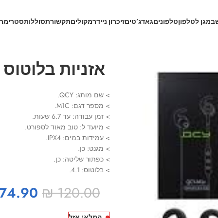
ב
מגן לטלפון
טלפונים
גאדג’טים
זיכרון נייד
רמקולים
תקשורת
סוללות
סטרימרי
אזניות בלוטוס QCY.
> שם מותג: QCY.
> מספר דגם: M1C.
> זמן עבודה: עד 6.7 שעות.
> מיועד ל: טוב מאוד לספורט.
> עמידות במים: IPX4.
> מגנט: כן.
> כפתור שליטה: כן.
> בלוטוס: 4.1.
74.90
₪
120.00
המלאי אזל