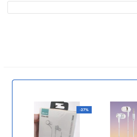
-43%
-27%