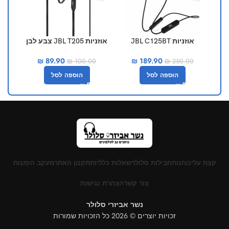
אוזניות JBL C125BT
אוזניות JBL T205 צבע לבן
אוזניו
₪
89.90
₪
189.90
₪
100.00
₪
250.00
הוספה לסל
הוספה לסל
קצת עלינו
חנות
חבילות סלולר
שאלות כלליות
תקנון האתר
מעקב הזמנות
צור קשר
הצהרת נגישות
נשר אביזרי סלולר
זכויות יוצרים © 2026 כל הזכויות שמורות