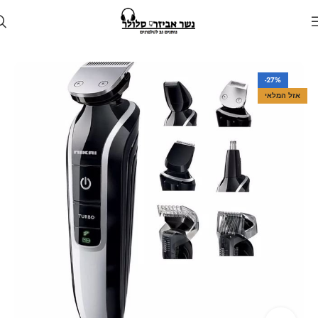
עמוד הבית
חנות
גאדג'טים
-27%
אזל המלאי