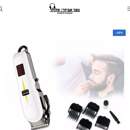
עמוד הבית
חנות
גאדג'טים
-18%