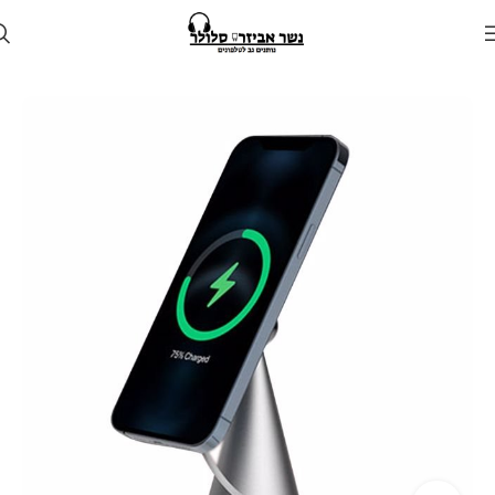
עמוד הבית
חנות
גאדג'טים