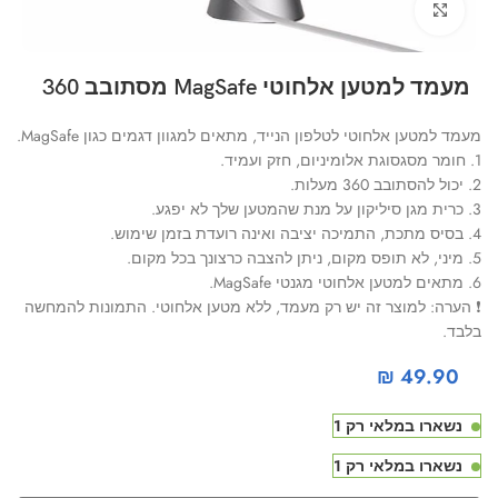
Click to enlarge
מעמד למטען אלחוטי MagSafe מסתובב 360
מעמד למטען אלחוטי לטלפון הנייד, מתאים למגוון דגמים כגון MagSafe.
1. חומר מסגסוגת אלומיניום, חזק ועמיד.
2. יכול להסתובב 360 מעלות.
3. כרית מגן סיליקון על מנת שהמטען שלך לא יפגע.
4. בסיס מתכת, התמיכה יציבה ואינה רועדת בזמן שימוש.
5. מיני, לא תופס מקום, ניתן להצבה כרצונך בכל מקום.
6. מתאים למטען אלחוטי מגנטי MagSafe.
❗ הערה: למוצר זה יש רק מעמד, ללא מטען אלחוטי. התמונות להמחשה
בלבד.
₪
49.90
נשארו במלאי רק 1
נשארו במלאי רק 1