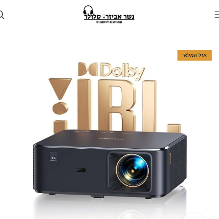
עמוד הבית
חנות
גאדג'טים
אזל המלאי