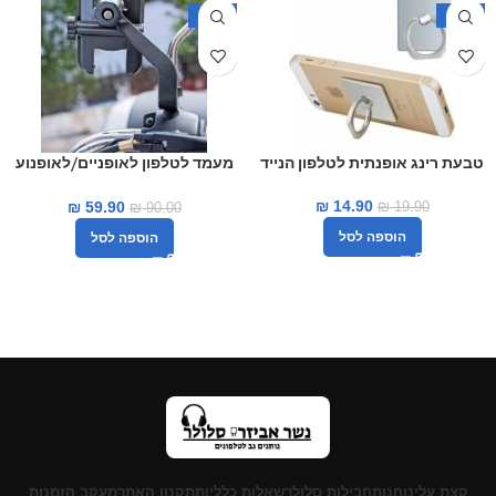
-33%
-25%
טבעת רינג אופנתית לטלפון הנייד
מעמד לטלפון לאופניים/לאופנוע
עשוי מתכת
₪
14.90
₪
59.90
₪
19.90
₪
90.00
הוספה לסל
הוספה לסל
קצת עלינו
חנות
חבילות סלולר
שאלות כלליות
תקנון האתר
מעקב הזמנות