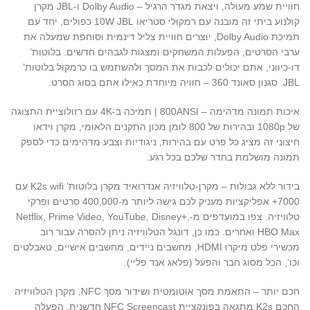
חוויית שמע מעולה, ויצאת מגדר הרגיל – Dolby Audio ו-JBL מקרן
קולנוע ביתי זה מובנה עם רמקולי סטריאו 10W JBL כפולים, יחד עם
תמיכת Dolby Audio, יוצרים חוויית צליל דינמית וסוחפת שמעלה את
ערבי הסרטים, הפעלות המשחקים ומצגות לגבהים חדשים. בלוטות’
דו-כיווני, אתם יכולים לכבות את המסך ולהשתמש בו כרמקול בלוטות’
JBL. סגנון סאונד 360 – חוויה מיוחדת כאילו אתם בסוג הסרט.
איכות תמונה מדהימה – 800ANSI | תמיכה ב-4K עם רזולוציית התצוגה
של 1080p ובהירות של 800 לומן מכון התקנים הלאומי, מקרן וידאו
חיצוני זה מציג כל פרט עם בהירות, ניגודיות וצבע מדהימים כדי לספק
תמונה מושלמת בחדר שלכם בכל רגע.
בידור ללא גבולות – מקרן-טלוויזיה אנדרואיד מקרן בלוטות’ K2s wifi עם
7000+ אפליקציות מעניק לכם גישה ליותר מ-400,000 סרטים ופרקי
טלוויזיה. צפו במועדפים מ-Netflix, Prime Video, YouTube, Disney+,
HBO Max ואחרים. כמו כן, דונגל הטלוויזיה ניתן להסרה עבור רוב
מכשירי פלט מיקרו HDMI, מחשבים ניידים, מחשבים אישיים, טאבלטים
וכו’, הכל מסוג חבר והפעל (פלאג אנד פליי).
חכם יותר – התאמת מסך אוטומטית ושידור מסך NFC, מקרן הטלוויזיה
החכם K2s מתגאה בפונקציית NFC Screencast חדשנית, הפעלה