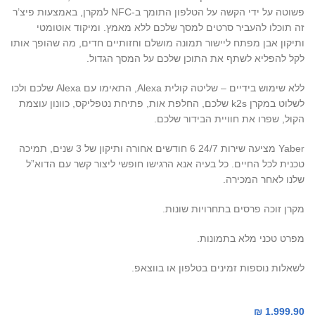
פשוטה על ידי הקשה על הטלפון התומך ב-NFC למקרן, באמצעות פיצ’ר
זה תוכלו להעביר סרטים למסך שלכם ללא מאמץ. ומיקוד אוטומטי
ותיקון אבן מפתח ליישור תמונה מושלם וחזותיים חדים, מה שהופך אותו
לקל להפליא לשתף את התוכן שלכם על המסך הגדול.
ללא שימוש בידיים – שליטה קולית Alexa, התאימו עם Alexa שלכם ולכו
לשלוט במקרן k2s שלכם, החלפת אות, פתיחת נטפליקס, כוונון עוצמת
הקול, שפרו את חוויית הבידור שלכם.
Yaber מציעה שירות 24/7 6 חודשים אחורה ותיקון של 3 שנים, תמיכה
טכנית לכל החיים. כל בעיה אנא הרגישו חופשי ליצור קשר עם הדוא”ל
שלנו לאחר המכירה.
מקרן זוכה פרסים בתחרויות שונות.
מפרט טכני מלא בתמונות.
לשאלות נוספות זמינים בטלפון או בווצאפ.
₪
1,999.90