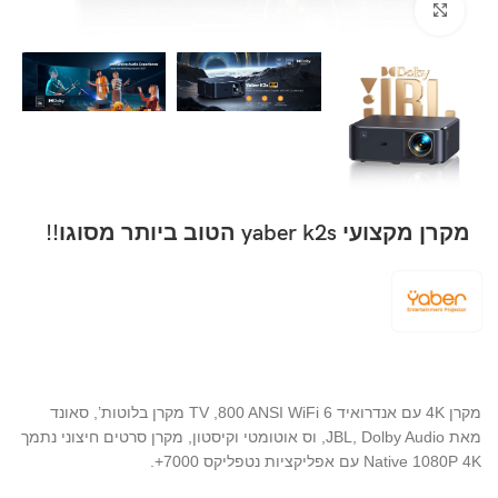
Click to enlarge
מקרן מקצועי yaber k2s הטוב ביותר מסוגו!!
מקרן 4K עם אנדרואיד TV ,800 ANSI WiFi 6 מקרן בלוטות’, סאונד
מאת JBL, Dolby Audio, וס אוטומטי וקיסטון, מקרן סרטים חיצוני נתמך
Native 1080P 4K עם אפליקציות נטפליקס 7000+.