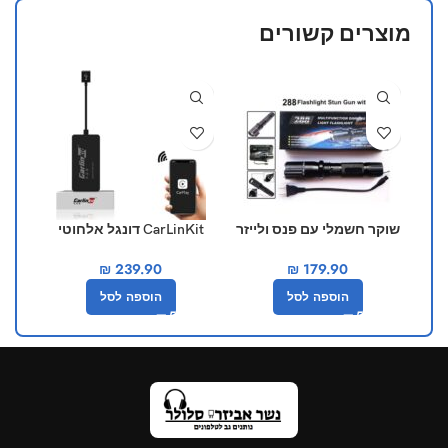
מוצרים קשורים
25%
שוקר חשמלי עם פנס ולייזר
CarLinKit דונגל אלחוטי
ט
מובנים דגם 288
עבור אפל carplay ו-
₪
239.90
₪
179.90
android auto
הוספה לסל
הוספה לסל