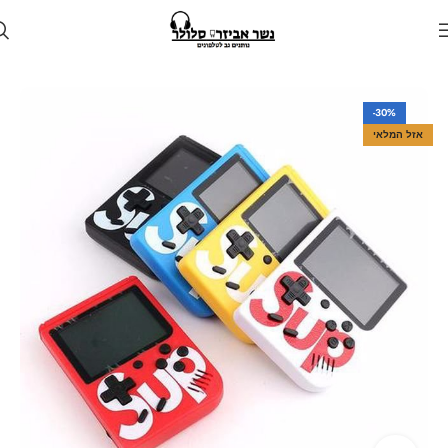
עמוד הבית
חנות
גאדג'טים
-30%
אזל המלאי