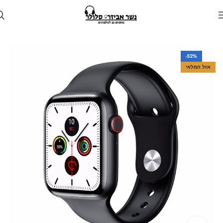
עמוד הבית
חנות
גאדג'טים
-52%
אזל המלאי