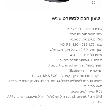
Click to enlarge
שעון חכם לספורט W26
ערכת שבבים: MTK2502D.
עשוי חומר סגסוגת אבץ.
כולל מטען סיכות מגנטי.
מסך: 1.75 HD IPS, 320 * 385
מסך מגע: 2.5D מעוקל מסך מגע מלא.
גרסת בלוטוס: 3.0 , 4.0.
סוללה: 280MAH סוללת ליתיום.
תומך באפליקציה: Fundo Pro, m active.
תמיכת שיחות Bluetooth.
בדיקת טמפרטורת גוף, קצב לב, BP & ECG, צעדים.
רצועה הניתנת להחלפה בגודל 44 ממ. תפריט בסגנון כוורת או תפריט
תשע התיבות.
IP68 עמיד למים ואבק.
Bluetooth Push: SMS,תזכורת ל- WeChat,דוא”ל,פייסבוק והודעות APP
אחרות.