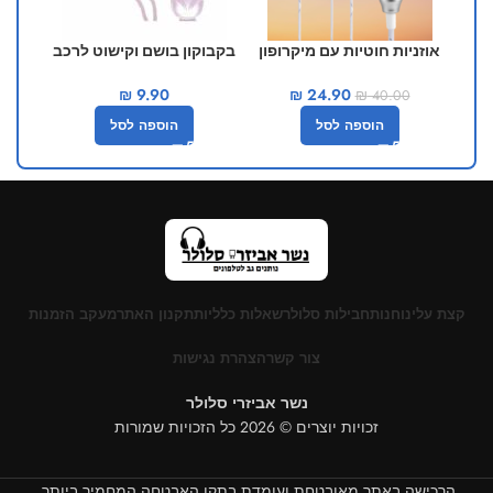
אוזניות חוטיות עם מיקרופון
בקבוקון בושם וקישוט לרכב
ט
חיצוני
בצבע שחור
₪
9.90
₪
24.90
₪
40.00
הוספה לסל
הוספה לסל
קצת עלינו
חנות
חבילות סלולר
שאלות כלליות
תקנון האתר
מעקב הזמנות
צור קשר
הצהרת נגישות
נשר אביזרי סלולר
זכויות יוצרים © 2026 כל הזכויות שמורות
הרכישה באתר מאובטחת ועומדת בתקן האבטחה המחמיר ביותר.