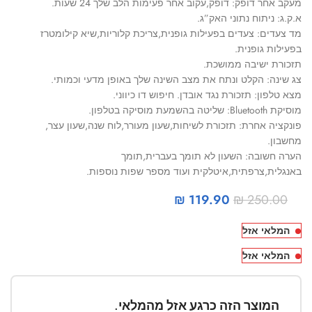
מעקב אחר דופק: דופק,עקוב אחר פעימות הלב שלך 24 שעות.
א.ק.ג: ניתוח נתוני האק”ג.
מד צעדים: צעדים בפעילות גופנית,צריכת קלוריות,שיא קילומטרז
בפעילות גופנית.
תזכורת ישיבה ממושכת.
צג שינה: הקלט ונתח את מצב השינה שלך באופן מדעי וכמותי.
מצא טלפון: תזכורת נגד אובדן. חיפוש דו כיווני.
מוסיקת Bluetooth: שליטה בהשמעת מוסיקה בטלפון.
פונקציה אחרת: תזכורת לשיחות,שעון מעורר,לוח שנה,שעון עצר,
מחשבון.
הערה חשובה: השעון לא תומך בעברית,תומך
באנגלית,צרפתית,איטלקית ועוד מספר שפות נוספות.
₪
119.90
₪
250.00
המלאי אזל
המלאי אזל
המוצר הזה כרגע אזל מהמלאי.