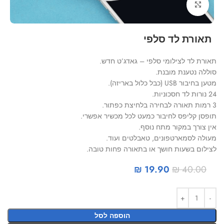
Click to enlarge
תאורת לד סלפי
תאורת לד לצילומי סלפי – גאדג’ט חדש.
סוללה נטענת מובנת.
מטען בחיבור USB (כבל כלול באריזה).
24 נורות לד חסכוניות.
3 רמות תאורה לבחירה בלחיצת כפתור.
תופסן קליפס לחיבור כמעט לכל מכשיר אפשרי.
אין צורך במקור מתח נוסף.
מעולה לסמארטפונים, טאבלטים ועוד.
לצילום בשעות חושך או בתאורה פחות טובה.
₪
19.90
₪
40.00
הוספה לסל