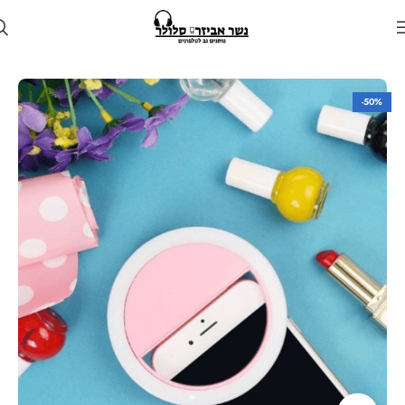
עמוד הבית
חנות
גאדג'טים
-50%