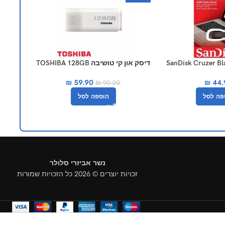
און קי SanDisk Cruzer Blade
דיסק און קי טושיבה TOSHIBA 128GB
 64GB
S-I
₪
59.90
₪
44.
₪
90.00
הוספה לסל
פה לסל
נשר אביזרי סלולר
זכויות יוצרים © 2026 כל הזכויות שמורות