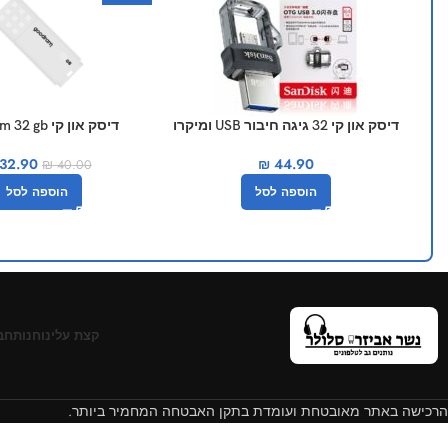
דיסק און קי 32 גיגה חיבור USB ומיקרו
דיסק און קי goodram 32 gb
SanDisk
32.90
₪
44.90
₪
40.00
הוספה לסל
הוספה לסל
קצת עלינו
חנות
חב
הרכישה באתר מאובטחת ועומדת בתקן האבטחה המחמיר ביותר.