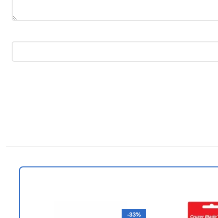
-32%
-33%