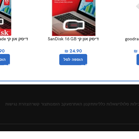
דיסק און קי SanDisk 16 GB
דיסק 
SDCZ50-064G נפח
₪
24.90
₪
90
הוספה לסל
הוס
ילות סלולר
שאלות כלליות
תקנון האתר
מעקב הזמנות
צור קשר
הצהרת נגישות