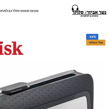
מטענים
אוזניות
לרכב
למחש
עמוד הבית
חנות
זיכרון נייד
דיסק און קי 32 GB יציאת טייפ סי ו USB
-44%
אזל המלאי