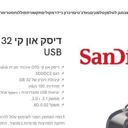
ב
מגן לטלפון
טלפונים
גאדג’טים
זיכרון נייד
רמקולים
תקשורת
סוללות
סטרימרי
USB
📌 דיסק און קי OTG איכותי מבית sandisk.
📌 דגם SDDDC2.
📌 קיבולת זיכרון של 32 GB.
📌 מהירות: 150 mb/s.
📌 יציאות USB סטנדרטית ו type-c אחד מכל כיוון.
📌 ממשק 3.1. ו 3.0.
📌 משקל 0.02 KG.
❗ נפח האחסון הפנוי לשימוש עלול להי
חלוקה למחיצות פנימיות במכשיר, התקנת