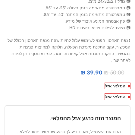
📷 גודל 24x32x2.1 מ’מ.
📷 טמפרטורה מתאימה בזמן פעולה 25°- עד 85°.
📷 טמפרטורה מתאימה בזמן המתנה 40°- עד 85°.
📷 פין אבטחה המונע איבוד של מידע.
📷 מיועד לצילום וידיאו באיכות HD.
❗ נפח האחסון הפנוי לשימוש עלול להיות שונה מנפח האחסון הכולל של
המכשיר, עקב התקנת מערכת הפעלה, חלוקה למחיצות פנימיות
במכשיר, התקנת תוכנות אפליקציות וכדומה. למידע נוסף ניתן לפנות
לאתר יצרן.
₪
39.90
₪
50.00
המלאי אזל
המלאי אזל
המוצר הזה כרגע אזל מהמלאי.
הזינו את האימייל, ואנו נודיע לך ברגע שהמוצר יחזור למלאי.