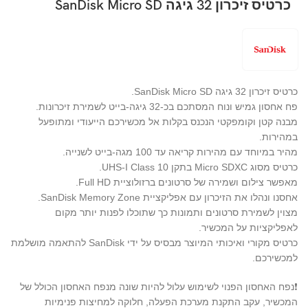
כרטיס זיכרון 32 גיגה SanDisk Micro SD
כרטיס זיכרון 32 גיגה SanDisk Micro SD.
פח אחסון גמיש ונוח המסתכם בכ-32 גיגה-בייט לשמירת זיכרונות.
מבנה קטן וקומפקטי הנכנס בקלות אל מכשירכם הייעודי ומתופעל
במהירות.
מהיר במיוחד עם מהירות קריאה עד 100 מגה-בייט לשנייה.
כרטיס מסוג Micro SDXC בתקן UHS-I Class 10.
מאפשר צילום ושמירה של סרטונים ברזולוציית Full HD.
אחסנו ונהלו את הזיכרון עם אפליקציית SanDisk Memory Zone.
מצוין לשמירת סרטונים ותמונות כך שתוכלו לפנות יותר מקום
לאפליקציות על המכשיר.
כרטיס מקורי ואיכותי המיוצר מבסיס על ידי SanDisk להתאמה מושלמת
למכשירכם.
❗נפח האחסון הפנוי לשימוש עלול להיות שונה מנפח האחסון הכולל של
המכשיר, עקב התקנת מערכת הפעלה, חלוקה למחיצות פנימיות