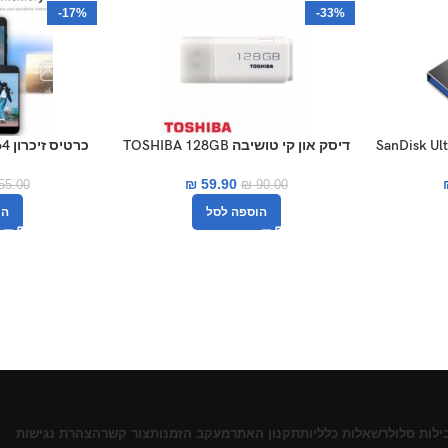
-17%
-33%
SanDisk Ultra fla
דיסק און קי טושיבה TOSHIBA 128GB
כרטיס זיכרון microSD 64 גיגה Netac
₪
59.90
55.00
₪
90.00
הוספה לסל
הו
ילות סלולר
שאלות כלליות
תקנון האתר
מעקב הזמנות
צור קשר
הצהרת נגישות