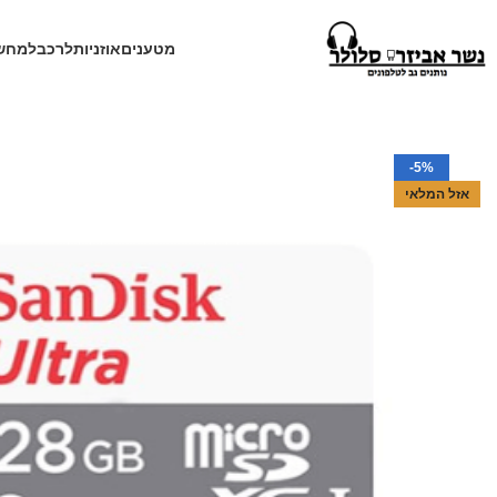
מטענים
אוזניות
לרכב
למחש
עמוד הבית
חנות
זיכרון נייד
כרייס זיכרון SanDisk 128 GB
-5%
אזל המלאי