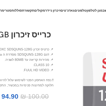
ב
מגן לטלפון
טלפונים
גאדג’טים
זיכרון נייד
רמקולים
תקשורת
סוללות
סטרימרי
כרייס זיכרון SanDisk 128 GB
📌 כרטיס זכרון SanDisk Ultra Micro SDXC SDSQUNS-128G – בנפח 128GB.
📌 דגם SDSQUNS-128G מסדרת ה ultra.
📌 מהירות קריאה עד 80MB לשניה.
📌 CLASS 10.
📌 FUUL HD VIDEO.
❗ נפח האחסון הפנוי לשימוש עלול להי
חלוקה למחיצות פנימיות במכשיר, התקנת
94.90
₪
100.00