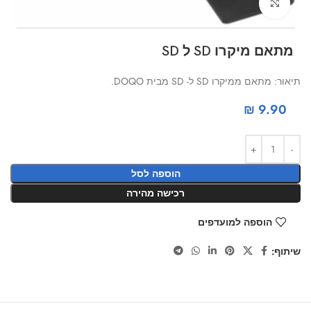
Click to enlarge
מתאם מיקרו SD ל SD
תיאור: מתאם ממיקרו SD ל- SD מבית DOQO.
₪
9.90
הוספה לסל
רכישה מהירה
הוספה למועדפים
שיתוף: