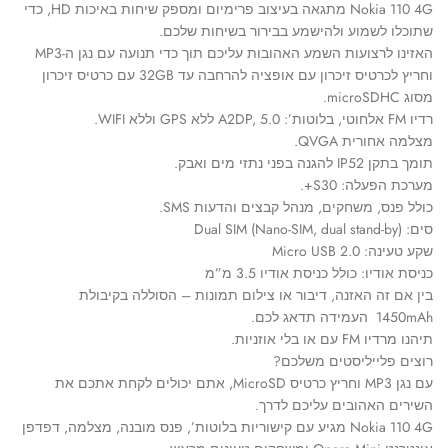
Nokia 110 4G מתגאה בעיצוב פרימיום ומספק שיחות באיכות HD, כדי
שתוכלו לשמוע ולהישמע בבירור בשיחות שלכם.
האזינו לרצועות השמע האהובות עליכם תוך כדי תנועה עם נגן ה-MP3
וחריץ לכרטיס זיכרון עם אופציה להרחבה עד 32GB עם כרטיס זיכרון
מסוג microSDHC.
רדיו FM אלחוטי, בלוטות’: A2DP, 5.0 ללא GPS וללא WIFI.
מצלמה אחורית QVGA.
תומך בתקן IP52 להגנה בפני נתזי מים ואבק.
מערכת הפעלה: S30+.
כולל פנס, משחקים, מנהל קבצים והדעות SMS.
סים: Dual SIM (Nano-SIM, dual stand-by)
שקע טעינה: Micro USB 2.0
כניסת אודיו: כולל כניסת אודיו 3.5 מ”מ
בין אם זה האזנה, דיבור או צילום תמונות – הסוללה בקיבולת
1450mAh העמידה תדאג לכם.
תיהנו מרדיו FM עם או בלי אוזניות.
רוצים פלייליסטים משלכם?
עם נגן MP3 וחריץ כרטיס MicroSD, אתם יכולים לקחת אתכם את
השירים האהובים עליכם לדרך.
Nokia 110 4G מגיע עם קישוריות בלוטות’, פנס מובנה, מצלמה, דפדפן