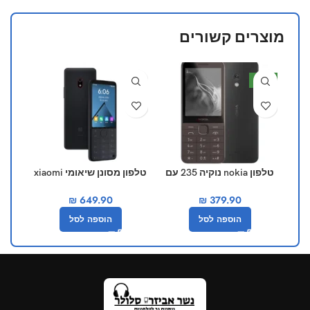
מוצרים קשורים
חדש
טלפון nokia נוקיה 235 עם
טלפון מסונן שיאומי xiaomi
מצלמה 4G 2024 תומך
f22 pro שחור
₪
649.90
₪
379.90
כשר
הוספה לסל
הוספה לסל