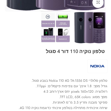
Click to enlarge
טלפון נוקיה 110 דור 4 סגול
טלפון סלולרי Nokia 110 4G TA-1556 DS בצבע סגול.
גודל מסך: 1.8 אינץ’ עם צפיפות פיקסלים: 111ppi.
רזולוציה: 120×160 pixels יחס אורך-רוחב 4:3
מסך מסוג: TFT LCD, 65K colors.
ספיקר מובנה וחריץ 3.5 מ”מ לאוזניות.
שיחה איכותית מתחילה בטלפון איכותי כדוגמת נוקיה 110 4G.