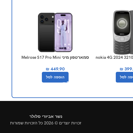
סמארטפון מיני Melrose S17 Pro Mini
נוקיה 105 דואל סים דור 4G דגם חדש
₪
449.90
₪
399
פה לסל
הוספה לסל
נשר אביזרי סלולר
זכויות יוצרים © 2026 כל הזכויות שמורות