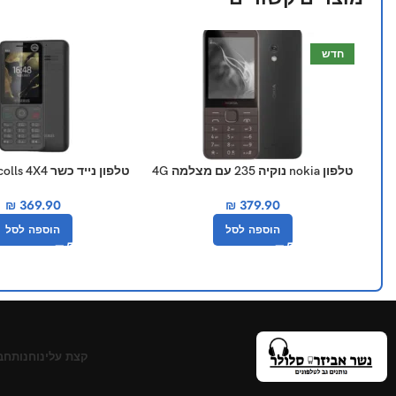
חדש
טלפון nokia נוקיה 235 עם מצלמה 4G
4X4
₪
379.90
₪
369.90
הוספה לסל
הוספה לסל
קצת עלינו
חנות
חב