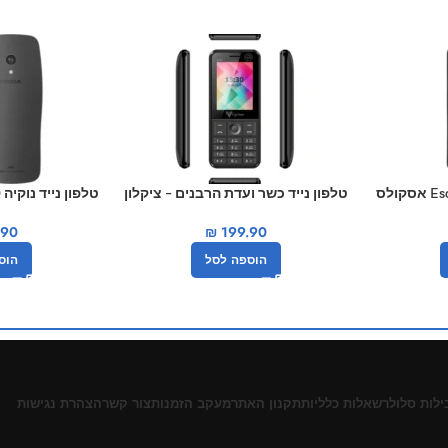
טלפון נייד כשר Escolls 4X4 אסקולס
טלפון נייד כשר ועדת הרבנים – ציקלון
טלפון נייד נוקיה 3210 2024 nokia 4G
X30 דור 4
.90
₪
199.90
הוס
הוספה לסל
ילות סלולר
שאלות כלליות
תקנון האתר
מעקב הזמנות
צור קשר
הצהרת נגישות