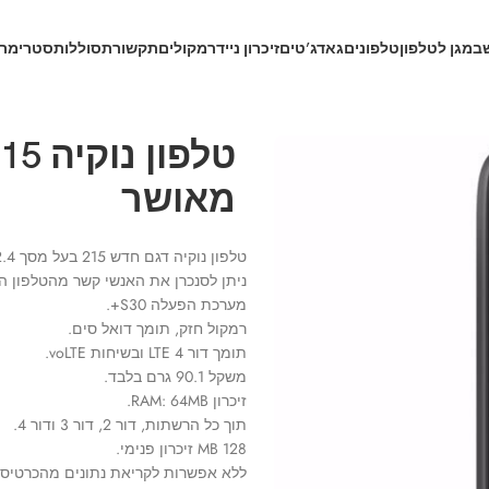
ב
מגן לטלפון
טלפונים
גאדג’טים
זיכרון נייד
רמקולים
תקשורת
סוללות
סטרימרי
מאושר
טלפון נוקיה דגם חדש 215 בעל מסך 2.4 אינץ’.
ניתן לסנכרן את האנשי קשר מהטלפון ה
מערכת הפעלה S30+.
רמקול חזק, תומך דואל סים.
תומך דור 4 LTE ובשיחות voLTE.
משקל 90.1 גרם בלבד.
זיכרון RAM: 64MB.
תוך כל הרשתות, דור 2, דור 3 ודור 4.
128 MB זיכרון פנימי.
ללא אפשרות לקריאת נתונים מהכרטיס זי