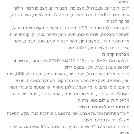
המכשיר.
תוכניות צילום: מצב רגיל, מצב פרו, מצב דיוקן, מצב פנורמה, הילוך
איטי, מצב Ultra Res, מצב מאקרו, מצב לילה, זמן לאפס, הערת שמע,
סריקה חכמה
פונקציות צילום נוספות: HDR, מסננים, פונקציית מקש עוצמת הקול,
השתקת מצלמה, פרטי מיקום, סימן מים, טיימר עצמי, קו קומפוזיציה,
מד רמה דיגיטלי, צמצם חיוך, זיהוי תכונות פנים, אנטי הבהוב, זיהוי
סצינות בינה מלאכותית, צילום מגע.
מצלמה קדמית
מצלמת סלפי 8MP, חיישן SONY IMX219, 1.12 מיקרומטר, עדשה 4
חלקים, FOV 77.5°, ƒ/2.0 צמצם גדול.
תוכניות צילום: מצב רגיל, מצב דיוקן, הערת שמע, מצב לילה HDR, פנים
יופי, מסננים, פונקציית מקש עוצמת הקול, השתקת מצלמה, פרטי
מיקום, סימן מים, טיימר עצמי, צילום מחוות, קו קומפוזיציה, מד רמה
דיגיטלי, תריס חיוך, זיהוי תכונות פנים , אנטי הבהוב, זיהוי דיוקן בינה
מלאכותית, צילום מגע, מראה
תוכניות ביטול נעילת מכשיר
תומך בפתיחת טביעת אצבע. טביעת אצבע מותקנת בצד, מקש הפעלה
משולב וחיישן טביעת אצבע
מהירות תגובה: עד 0.1 שניות. תומך בהרשמה של 5 סטים של טביעות
אצבע.