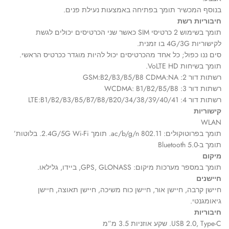
בנוסף המכשיר תומך בפתיחה באמצעות נעילת פנים.
חיבוריות רשת
תומך בשימוש 2 כרטיסי SIM כאשר שני הכרטיסים יכולים לגשת
לקישוריות 4G/3G בו זמנית.
סים ננו כפול; כל אחד מהכרטיסים יכול להיות מוגדר ככרטיס הראשי.
תומך בשיחות VoLTE HD.
רשתות דור 2: GSM:B2/B3/B5/B8 CDMA:NA
רשתות דור 3: WCDMA: B1/B2/B5/B8
רשתות דור 4: LTE:B1/B2/B3/B5/B7/B8/B20/34/38/39/40/41
קישוריות
WLAN
תומך בפרוטוקולים: 802.11 ac/b/g/n. תומך 2.4G/5G Wi-Fi. בלוטות’
תומך ב-Bluetooth 5.0
מיקום
תומך במספר מערכות מיקום: GPS, GLONASS, ביידו, גלילאו.
חיישנים
חיישן קרבה, חיישן אור, חיישן כוח משיכה, חיישן תאוצה, חיישן
גיאומגנטי.
חיבוריות
USB 2.0, Type-C. שקע אוזניות 3.5 מ”מ