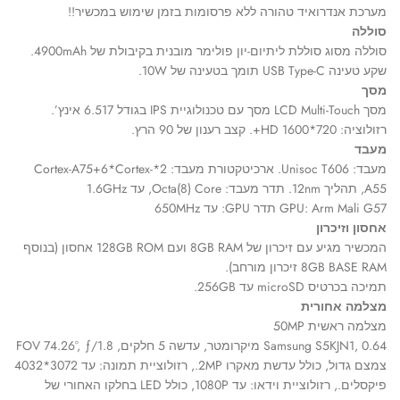
מערכת אנדרואיד טהורה ללא פרסומות בזמן שימוש במכשיר!!
סוללה
סוללה מסוג סוללת ליתיום-יון פולימר מובנית בקיבולת של 4900mAh.
שקע טעינה USB Type-C תומך בטעינה של 10W.
מסך
מסך LCD Multi-Touch מסך עם טכנולוגיית IPS בגודל 6.517 אינץ’.
רזולוציה: 720*1600 HD+. קצב רענון של 90 הרץ.
מעבד
מעבד: Unisoc T606. ארכיטקטורת מעבד: 2*Cortex-A75+6*Cortex-
A55, תהליך 12nm. תדר מעבד: Octa(8) Core, עד 1.6GHz
GPU: Arm Mali G57 תדר GPU: עד 650MHz
אחסון וזיכרון
המכשיר מגיע עם זיכרון של 8GB RAM ועם 128GB ROM אחסון (בנוסף
8GB BASE RAM זיכרון מורחב).
תמיכה בכרטיס microSD עד 256GB.
מצלמה אחורית
מצלמה ראשית 50MP
Samsung S5KJN1, 0.64 מיקרומטר, עדשה 5 חלקים, FOV 74.26°, ƒ/1.8
צמצם גדול, כולל עדשת מאקרו 2MP., רזולוציית תמונה: עד 3072*4032
פיקסלים., רזולוציית וידאו: עד 1080P, כולל LED בחלקו האחורי של