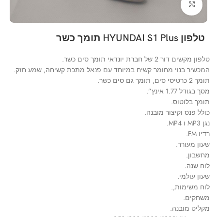
Click to enlarge
טלפון HYUNDAI S1 Plus תומך כשר
טלפון מקשים דור 2 של חברת יונדאי תומך סים כשר.
המכשיר בנוי מחומר קשיח במיוחד עם פנאל מתכת קשיחה, שמע חזק.
תומך 2 כרטיסי סים, תומך גם סים כשר.
מסך בגודל 1.77 אינץ”.
תומך בלוטוס.
כולל פנס וקיצור מובנה.
נגן MP3 ו MP4.
רדיו FM.
שעון מעורר.
מחשבון.
לוח שנה.
שעון עולמי.
לוח משימות,.
משחקים.
מקליט מובנה.