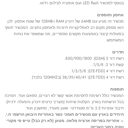
בנוסף למכשיר LED flash ועם אופציה לצילום וידאו.
אחסון ותוספים
מכשיר זה מגיע עם 64MB של זיכרון RAM ו-128MB של שטח אחסון. לכן
הוא מספק מקום רב לאפליקציות חיוניות ולאחסון נתונים. המכשיר תומך
בפעולות קיצור באמצעות מקשים מספריים, מה שמשפר את נוחות
המשתמש.
תדרים
רשת דור 2 (GSM): 850/900/1800.
קשת דור 3: 1/5/8.
רשת דור 4 (LTE-FDD): 1/3/5/8.
רשת דור 4 (LTE-TDD): 38/39/40/41 (ב120MHZ בלבד).
תוספות
המכשיר כולל רשימת לחסימת אנשי קשר לא רצויים, ספאם ועוד. תמיכה
בכל הרשתות בארץ. הקלטת שיחות (מצריך כרטיס זיכרון והפעלה ידנית).
חיבור אוזניות 3.5 מ”מ סטנדרטי. שעון מעורר, מחשבון ועוד.
היחידים בארץ עם מכשירים תומכי כשר באחריות היבואן הרשמי ח.י.
– אחריות בפריסה ארצית מלאה. מטען (לא רק כבל) טייפ סי מקורי
נוקיה בתוך האריזה