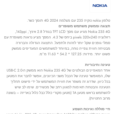
טלפון nokia נוקיה 235 עם מצלמה 4G 2024 תומך כשר.
תצוגה וממשק משתמש משופרים
Nokia 235 4G מגיע עם מסך TFT LCD בגודל 2.8 אינץ’, 143ppi,
רזולוציה 240×320 pixels ביחס של 4:3. המסך מציע נראות משופרת עם
סמלי גופנים שקל יותר לזהות ולתפעל. התצוגה הגדולה והברורה
מבטיחה חווית צפייה נוחה, במיוחד למשתמשים המעדיפים ממשק
פשוט יותר. מידות: 127.25 * 54.2 * 11.63 מ”מ.
טעינה וחיבוריות
אחד המאפיינים הבולטים של Nokia 235 4G הוא ממשק ה-USB-C 2.0
שלו, המאפשר טעינה של הכבל משני הכיוונים, אפשר לחבר את המטען
בכל כיוון. שדרוג זה משפר את חווית המשתמש על ידי פישוט תהליך
הטעינה והבטחת תאימות למגוון רחב של מכשירים. שימו לב שיש
להשתמש בראש מטען 1A (מטען מקורי כולל כבל כלול באריזה – בשונה
מרוב החנויות).
חיי סוללה ואיכות השמע