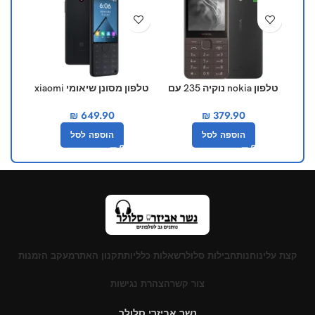
טלפון nokia נוקיה 235 עם
טלפון מסונן שיאומי xiaomi
מצלמה 4G
f22 pro שחור
₪
649.90
₪
379.90
הוספה לסל
הוספה לסל
קצת עלינו
חנות
חבילות סלולר
שאלות כלליות
תקנון האתר
מעקב הזמנות
צור קשר
הצהרת נגישות
נשר אביזרי סלולר