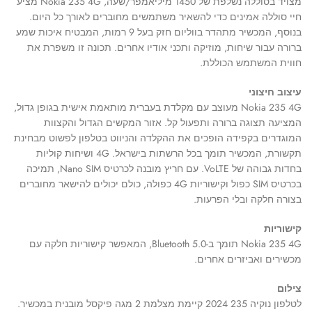
מצויד בסוללה נשלפת של 1450 מיליאמפר/שעה, Nokia 235 4G מציע
חיי סוללה אמינים כדי להשאיר משתמשים מחוברים לאורך כל היום.
בנוסף, המכשיר מתהדר בווליום חזק בעל 9 רמות, המבטיח איכות שמע
ברורה עבור שיחות, מוזיקה ותכני אודיו אחרים. תכונה זו משפרת את
חווית המשתמש הכוללת.
עיצוב חיצוני
Nokia 235 4G מעוצב עם מקלדת בעברית מותאמת אישית בגופן גדול,
המציעה תצוגה ברורה ותפעול קל. אזור המקשים הגדול והקצוות
המוגדרים בקפידה הופכים את ההקלדה והניווט בטלפון לפשוט מבחינת
תקשורת, המכשיר תומך בכל הרשתות בישראל. 4G ושיחות קוליות
בחדות גבוהה של VoLTE. עם חריץ מובנה לכרטיס Nano SIM, תמיכה
בכרטיס SIM כפול וקישוריות 4G כפולה, כולם יכולים להישאר מחוברים
בצורה חלקה ובלי הפרעות.
קישוריות
Nokia 235 4G תומך ב-Bluetooth 5.0, המאפשר קישוריות חלקה עם
מכשירים ואביזרים אחרים.
צילום
לטלפון נוקיה 235 2024 קיימת מצלמת 2 מגה פיקסל מובנית במכשיר.