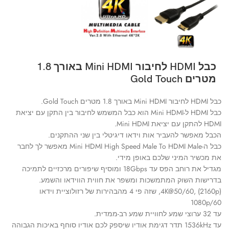
כבל HDMI לחיבור Mini HDMI באורך 1.8
מטרים Gold Touch
כבל HDMI לחיבור Mini HDMI באורך 1.8 מטרים Gold Touch.
כבל HDMI ל-Mini HDMI הוא כבל המשמש לחיבור בין התקן עם יציאת
HDMI להתקן עם יציאת Mini HDMI.
הכבל מאפשר להעביר אות וידאו דיגיטלי בין שני ההתקנים.
כבל ה-Mini HDMI High Speed Male To HDMI Male מאפשר לך לחבר
את מכשיר המיני שלכם באופן מידי.
מגדיל את רוחב הפס עד 18Gbps ומוסיף שיפורים מרכזיים לתמיכה
בדרישות השוק המתמשכות ומשפר את חווית הווידאו והשמע.
4K@50/60, (2160p), שזה פי 4 מהבהירות של רזולוציית וידאו
1080p/60
עד 32 ערוצי שמע לחוויית שמע רב-ממדית.
עד 1536kHz תדר דגימת אודיו שיספק לכם אודיו סוחף באיכות הגבוהה